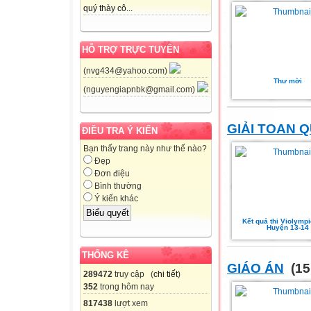
quý thày cô...
HỖ TRỢ TRỰC TUYẾN
(nvg434@yahoo.com)
Thư mời
(nguyengiapnbk@gmail.com)
GIẢI TOAN 
ĐIỀU TRA Ý KIẾN
Bạn thấy trang này như thế nào?
Đẹp
Đơn điệu
Bình thường
Ý kiến khác
Kết quả thi Violymp
Huyện 13-14
THỐNG KÊ
GIÁO ÁN
(15
289472
truy cập (
chi tiết
)
352
trong hôm nay
817438
lượt xem