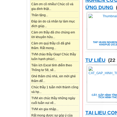
NGHIÊN CỨ
Cảm ơn cô nhiều! Chúc cô và
ỨNG DỤNG
(
gia đình thật...
Thân tặng...
Đáp án do cá nhân tự làm mục
đích giúp...
Cám ơn thầy đã cho chúng em
lời khuyên hữu...
TAP HUAN NGHIEN
Cảm ơn quý thầy cô đã ghé
KHSPUD 201
thăm. Rất mong...
TVM chào thầy Giap! Chúc thầy
luôn hạnh phúc!...
TƯ LIỆU
(22 
Tiện ích Excel tính điểm theo
Thông tư 58, sẽ...
Ghé thăm chủ nhà, xin mời ghé
thăm để...
Chúc thầy 1 tuần mới thành công
và hp...
CẮT, GẤP HÌNH TÍN
TÍCH HÌNH THO
TVM xin chúc thầy những ngày
cuối tuần vui vẽ...
TVM xin gia nhập...
TAI LIEU C
Rất mong được sự góp ý của