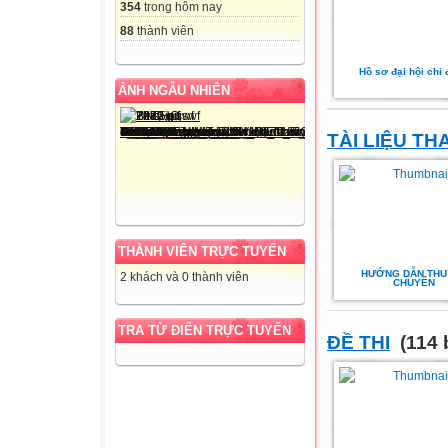
354
trong hôm nay
88
thành viên
Hồ sơ đại hội chi
ẢNH NGẪU NHIÊN
TÀI LIỆU T
THÀNH VIÊN TRỰC TUYẾN
HƯỚNG DẪN THU
2 khách và 0 thành viên
CHUYỂN
TRA TỪ ĐIỂN TRỰC TUYẾN
ĐỀ THI
(114 