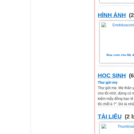
HÌNH ẢNH
(2
Đưa cơm cho Mẹ đ
HỌC SINH
(6
Thư gửi mẹ
Thư gửi mẹ. Mẹ thân yêu
cho tôi nhờ, đừng có n
kiệm mấy đồng bạc lẻ t
tôi chết à ?”. Đó là n
TÀI LIỆU
(2 b