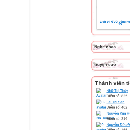
Lịch thi GVG vòng hu
15
Nghe nhac
truyện cười
Thành viên t
Nhữ Thị Thủy
Điểm số: 825
Lai Thi Sen
Điểm số: 462
Nguyễn Kim H
Điểm số: 216
Nguyễn Đức 
Điểm số: 165