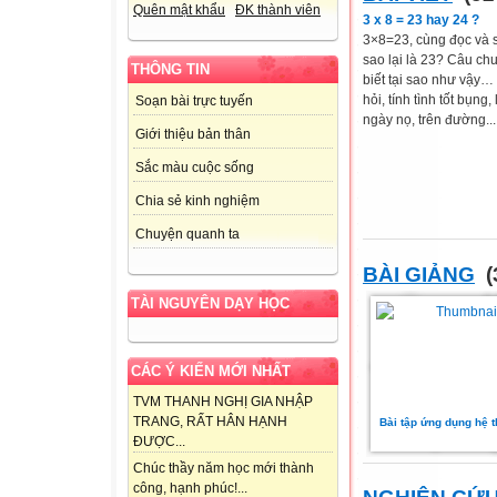
Quên mật khẩu
ĐK thành viên
3 x 8 = 23 hay 24 ?
3×8=23, cùng đọc và s
sao lại là 23? Câu c
THÔNG TIN
biết tại sao như vậy
hỏi, tính tình tốt bụn
Soạn bài trực tuyến
ngày nọ, trên đường...
Giới thiệu bản thân
Sắc màu cuộc sống
Chia sẻ kinh nghiệm
Chuyện quanh ta
BÀI GIẢNG
(
TÀI NGUYÊN DẠY HỌC
CÁC Ý KIẾN MỚI NHẤT
TVM THANH NGHỊ GIA NHẬP
TRANG, RẤT HÂN HẠNH
Bài tập ứng dụng hệ t
ĐƯỢC...
Chúc thầy năm học mới thành
công, hạnh phúc!...